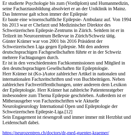
Er studierte Psychologie bis zum (Vordiplom) und Humanmedizin,
seine Facharztausbildung absolviert er an der Uniklinik in Mainz.
Das Interesse galt schon immer der Epilepsie
Er baute eine wissenschaftliche Epilepsie- Ambulanz auf. Von 1994
bis 2013 war er Chefarzt und Medizinischer Direktor des
Schweizerischen Epilepsie-Zentrums in Zürich. Seitdem ist er in
Teilzeit im Neurozentrum Bellevue in Zürich/Schweiz tätig.
Günter Krämer war von 2001 bis 2016 Präsident der
Schweizerischen Liga gegen Epilepsie. Mit den anderen
deutschsprachigen Fachgesellschaften führte er in der Schweiz
mehrere Fachtagungen durch.
Er ist in den verschiedensten Fachkommissionen und Mitglied in
den deutschsprachigen Gesellschaften für Epileptologie.
Herr Krämer ist (Ko-)Autor zahlreicher Artikel in nationalen und
internationalen Fachzeitschriften und von Buchbeiträgen. Neben
zahlreichen Fachveröffentlichungen, unter anderem dem Lexikon
der Epileptologie. Herr Krämer hat zahlreiche Patientenratgeber
insbesondere zum Thema Epilepsie geschrieben. Außerdem ist er
Mitherausgeber von Fachzeitschriften wie Aktuelle
Neurologieurology International Open und Epileptologie der
Schweizerischen Epilepsie-Liga.[12]
Sein Engagement ist riesengroß und immer immer mit Herzblut und
Leidenschaft dabei.
https://neurozentren.ch/doctors/dr-med-guenter-kraemer/