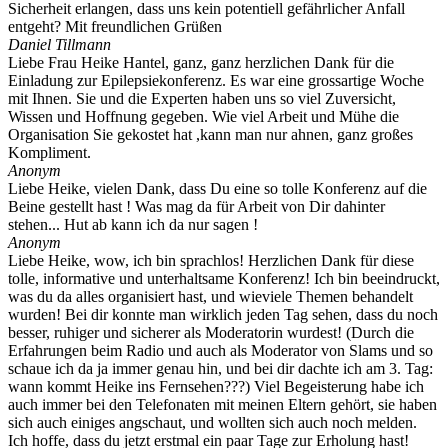
Sicherheit erlangen, dass uns kein potentiell gefährlicher Anfall
entgeht? Mit freundlichen Grüßen
Daniel Tillmann
Liebe Frau Heike Hantel, ganz, ganz herzlichen Dank für die
Einladung zur Epilepsiekonferenz. Es war eine grossartige Woche
mit Ihnen. Sie und die Experten haben uns so viel Zuversicht,
Wissen und Hoffnung gegeben. Wie viel Arbeit und Mühe die
Organisation Sie gekostet hat ,kann man nur ahnen, ganz großes
Kompliment.
Anonym
Liebe Heike, vielen Dank, dass Du eine so tolle Konferenz auf die
Beine gestellt hast ! Was mag da für Arbeit von Dir dahinter
stehen... Hut ab kann ich da nur sagen !
Anonym
Liebe Heike, wow, ich bin sprachlos! Herzlichen Dank für diese
tolle, informative und unterhaltsame Konferenz! Ich bin beeindruckt,
was du da alles organisiert hast, und wieviele Themen behandelt
wurden! Bei dir konnte man wirklich jeden Tag sehen, dass du noch
besser, ruhiger und sicherer als Moderatorin wurdest! (Durch die
Erfahrungen beim Radio und auch als Moderator von Slams und so
schaue ich da ja immer genau hin, und bei dir dachte ich am 3. Tag:
wann kommt Heike ins Fernsehen???) Viel Begeisterung habe ich
auch immer bei den Telefonaten mit meinen Eltern gehört, sie haben
sich auch einiges angschaut, und wollten sich auch noch melden.
Ich hoffe, dass du jetzt erstmal ein paar Tage zur Erholung hast!