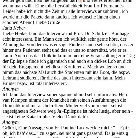
weiter geht und man nie aufgeben darf
und vieles erreichen kann
wenn man will . Eine tolle Persönlichkeit Frau Loff Fernandes.
Leider habe ich nicht die Zeit mir alle Interviews anzuhören , ich
werde mir die Pakete dann kaufen. Ich wünsche Ihnen einen
schönen Abend! Liebe Grüße
Jutta Keber
Liebe Heike, fand das Interview mit Prof. Dr. Schulze - Bonhage
echt interessant. Ein Mann den ich wirklich sehr gerne höre, der
Ahnung hat von dem was er sagt. Finde es auch sehr schön, dass er
hinter uns Patienten steht und das er uns so unterstützt, wie er es
kann. Auch das das Uniklinikum immer eine Veranstaltung zum Tag
der Epilepsie finde ich gigantisch und auch ein dickes Lob an dich
für dein Engagement bei dieser Konferenz. Mach weiter so und
nimm das nächste Mal auch die Studenten mit ins Boot, die bspw.
Lehramt studieren, für die das auch interessant sein kann. Mein
Bruder bspw. ist total interessiert.
Anonym
Ich fand das Interview super spannend und sehr informativ. Herr
van Kampen nimmt der Krankheit mit seinen Ausführungen die
Dramatik und mir als betroffene Mutter viel von meiner selbst
angeeigneten Schwere weg Ja -Epilepsie ist nicht lustig, aber nein -
sie ist keine Katastrophe. Vielen Dank dafür!
Anonym
Grüezi, Eine Aussage von Fr. Pauline Lux weckte mich: "... Epi : ...
oh, ich hab' das..." zu sagen, sei nicht ganz passend. Da ja einzig