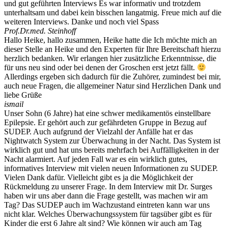
und gut geführten Interviews Es war informativ und trotzdem
unterhaltsam und dabei kein bisschen langatmig. Freue mich auf die
weiteren Interviews. Danke und noch viel Spass
Prof.Dr.med. Steinhoff
Hallo Heike, hallo zusammen, Heike hatte die Ich möchte mich an
dieser Stelle an Heike und den Experten für Ihre Bereitschaft hierzu
herzlich bedanken. Wir erlangen hier zusätzliche Erkenntnisse, die
für uns neu sind oder bei denen der Groschen erst jetzt fällt.
Allerdings ergeben sich dadurch für die Zuhörer, zumindest bei mir,
auch neue Fragen, die allgemeiner Natur sind Herzlichen Dank und
liebe Grüße
ismail
Unser Sohn (6 Jahre) hat eine schwer medikamentös einstellbare
Epilepsie. Er gehört auch zur gefährdeten Gruppe in Bezug auf
SUDEP. Auch aufgrund der Vielzahl der Anfälle hat er das
Nightwatch System zur Überwachung in der Nacht. Das System ist
wirklich gut und hat uns bereits mehrfach bei Auffälligkeiten in der
Nacht alarmiert. Auf jeden Fall war es ein wirklich gutes,
informatives Interview mit vielen neuen Informationen zu SUDEP.
Vielen Dank dafür. Vielleicht gibt es ja die Möglichkeit der
Rückmeldung zu unserer Frage. In dem Interview mit Dr. Surges
haben wir uns aber dann die Frage gestellt, was machen wir am
Tag? Das SUDEP auch im Wachzustand eintreten kann war uns
nicht klar. Welches Überwachungssystem für tagsüber gibt es für
Kinder die erst 6 Jahre alt sind? Wie können wir auch am Tag