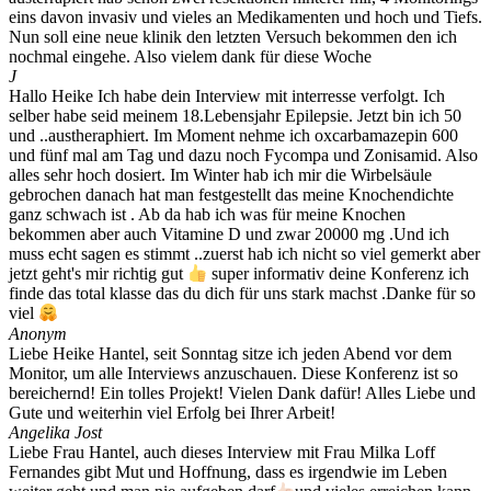
eins davon invasiv und vieles an Medikamenten und hoch und Tiefs.
Nun soll eine neue klinik den letzten Versuch bekommen den ich
nochmal eingehe. Also vielem dank für diese Woche
J
Hallo Heike Ich habe dein Interview mit interresse verfolgt. Ich
selber habe seid meinem 18.Lebensjahr Epilepsie. Jetzt bin ich 50
und ..austheraphiert. Im Moment nehme ich oxcarbamazepin 600
und fünf mal am Tag und dazu noch Fycompa und Zonisamid. Also
alles sehr hoch dosiert. Im Winter hab ich mir die Wirbelsäule
gebrochen danach hat man festgestellt das meine Knochendichte
ganz schwach ist . Ab da hab ich was für meine Knochen
bekommen aber auch Vitamine D und zwar 20000 mg .Und ich
muss echt sagen es stimmt ..zuerst hab ich nicht so viel gemerkt aber
jetzt geht's mir richtig gut
super informativ deine Konferenz ich
finde das total klasse das du dich für uns stark machst .Danke für so
viel
Anonym
Liebe Heike Hantel, seit Sonntag sitze ich jeden Abend vor dem
Monitor, um alle Interviews anzuschauen. Diese Konferenz ist so
bereichernd! Ein tolles Projekt! Vielen Dank dafür! Alles Liebe und
Gute und weiterhin viel Erfolg bei Ihrer Arbeit!
Angelika Jost
Liebe Frau Hantel, auch dieses Interview mit Frau Milka Loff
Fernandes gibt Mut und Hoffnung, dass es irgendwie im Leben