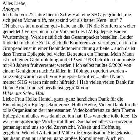
Alles Liebe,
Anonym
Ich habe vor 25 Jahre hier in Schw.Hall eine SHG gegründet, die
sich jeden Monat trifft, meist sind wir als harter Kern "nur" 7
TN,aber es tut uns allen gut - habe an alle TN die Konferenz weiter
gemeldet ! Ferner bin ich im Vorstand des LV-Epilepsie-Baden
Württemberg. Werde natürlich das Gesamtpacket bestellen. Leider
finde ich nicht die Zeit täglich die Konferenz zu verfolgen, da ich im
Gruppendienst in einer Behinderteneinrichtung arbeite... auch da ist
dass Thema Epilepsie bei vielen Betreuten ein Thema. Mein Mann
ist nach einer Gehirnblutung und OP seit 1993 betroffen und mußte
mit 43 Jahren frühverrentet werden ! Ich selbst mußte 6/2020 von
einem Geniginom nach Anfällen in Tübingen operiert werden -
kurzzeitig war ich auch von Epilepsie betroffen... alle TN aus
meiner SHG waren mir sehr hilfreich ! Hab vielen,vielen Dank für
Deine Arbeit und sei herzlichst gegrüßt von
Hilde aus Schw. Hall
Liebe Frau Heike Hantel, ganz, ganz herzlichen Dank für die
Einladung zur Epilepsiekonferenz. Hallo Heike, Vielen Dank für die
tolle Organisation der interessanten Videokonferenz zu dem Thema
Epilepsie und alles was damit zu tun hat. Das war eine tolle Idee! Es
war eine großartige Woche mit Ihnen. Sie haben alles so souverän
gemanagt und uns so viel Zuversicht, Wissen und Hoffnung
gegeben. Wie viel Arbeit und Mühe die Organisation Sie gekostet
hat ,kann man nur ahnen, ganz großes Kompliment. Auch ein