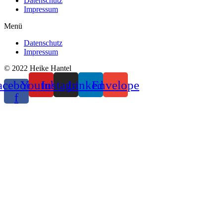
Datenschutz
Impressum
Menü
Datenschutz
Impressum
© 2022 Heike Hantel
acebook-
Youtube
Instagram
Linkedin
Envelope
f