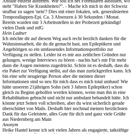
Anfälle einzeln auftreten. Wie soll ich bei Formularen ausfüllen, wo
steht "Haben Sie Krankheiten?". - Mache ich mich in der Schweiz
strafbar zu sagen 'nein'? Dies mit einer fokalen, sek. generalisierten
Temporallappen-Epi. Ca. 3 Absenzen à 30 Sekunden / Monat.
Bereits wurden mir 3 Arbeitsstellen in der Probezeit gekündigt!
vielen Dank und mfG
Hein Ladner
Ich möchte dir auf diesem Weg auch recht herzlich danken für die
Wahnsinnsarbeit, die du dir gemacht hast, um Epileptikern und
Angehörigen so ein umfassendes Informationsportfolio zur
Verfügung zu stellen. Leider ist es mir aus zeitlichen Gründen nur
gelungen, wenige Interviews zu hören - nachts hat’s mir Für mehr
dann die Augen meistens zugedrückt. Schön ist es deshalb, dass du
ein Paket zur Verfügung stellst, auf das man zurückgreifen kann. Ich
bin eine sehr neugierige Person aber die meisten dieser
Informationen sind so neu für mich dass es mich total umhaut! Wie
hätte unserem 21jährigen Sohn (seit 3 Jahren Epileptiker) schon
gleich zu Beginn geholfen werden können, wenn man ihn in eine
Rehabilitation gebracht und nicht nur ambulant behandelt hätte. Ich
könnte jetzt Seiten voll schreiben, aber du wirst sicherlich gerade
überschüttet von Mails. Deshalb hier nochmal meinen herzlichsten
Dank für das Geleistete, alles Gute für dich und ganz viele Grüße
aus Niedernberg am Main
Anonym
Heike Hantel kenne ich seit vielen Jahren als engagierte, tatkräftige