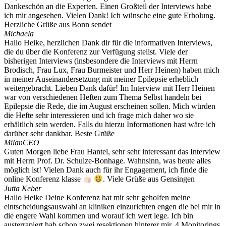
Dankeschön an die Experten. Einen Großteil der Interviews habe
ich mir angesehen. Vielen Dank! Ich wünsche eine gute Erholung.
Herzliche Grüße aus Bonn sendet
Michaela
Hallo Heike, herzlichen Dank dir für die informativen Interviews,
die du über die Konferenz zur Verfügung stellst. Viele der
bisherigen Interviews (insbesondere die Interviews mit Herrn
Brodisch, Frau Lux, Frau Burmeister und Herr Heinen) haben mich
in meiner Auseinandersetzung mit meiner Epilepsie erheblich
weitergebracht. Lieben Dank dafür! Im Interview mit Herr Heinen
war von verschiedenen Heften zum Thema Selbst handeln bei
Epilepsie die Rede, die im August erscheinen sollen. Mich würden
die Hefte sehr interessieren und ich frage mich daher wo sie
erhältlich sein werden. Falls du hierzu Informationen hast wäre ich
darüber sehr dankbar. Beste Grüße
Milan
CEO
Guten Morgen liebe Frau Hantel, sehr sehr interessant das Interview
mit Herrn Prof. Dr. Schulze-Bonhage. Wahnsinn, was heute alles
möglich ist! Vielen Dank auch für ihr Engagement, ich finde die
online Konferenz klasse
. Viele Grüße aus Gensingen
Jutta Keber
Hallo Heike Deine Konferenz hat mir sehr geholfen meine
eintscheidungsauswahl an kliniken einzurichten engen die bei mir in
die engere Wahl kommen und worauf ich wert lege. Ich bin
austerrapiert hab schon zwei resektionen hinterer mir, 4 Monitorings