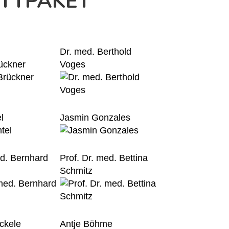
ETTPAKET
Dr. med. Berthold
rückner
Voges
l
Jasmin Gonzales
ed. Bernhard
Prof. Dr. med. Bettina
Schmitz
ckele
Antje Böhme