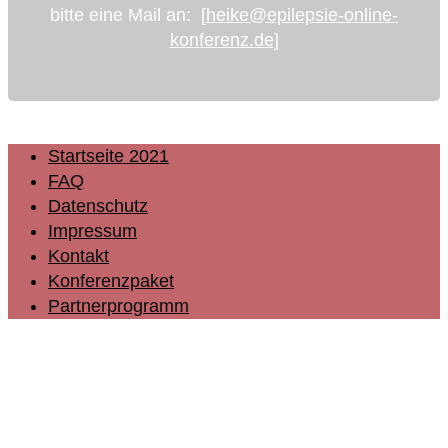
bitte eine Mail an: [
heike@epilepsie-online-
konferenz.de
]
Startseite 2021
FAQ
Datenschutz
Impressum
Kontakt
Konferenzpaket
Partnerprogramm