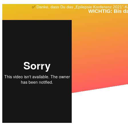
✅
Danke, dass Du das „Epilepsie Konferenz 2021“-
WICHTIG: Bis da