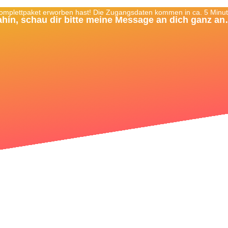
Komplettpaket erworben hast! Die Zugangsdaten kommen in ca. 5 Minu
hin, schau dir bitte meine Message an dich ganz a