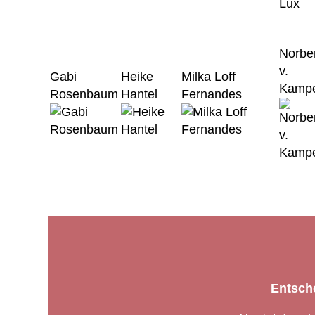
Norbe
v.
Gabi
Heike
Milka Loff
Kamp
Rosenbaum
Hantel
Fernandes
Entsche