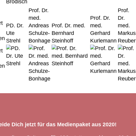
Prof. Dr.
Prof.
med.
Prof. Dr.
Dr.
rt
PD. Dr.
Andreas
Prof. Dr. med.
med.
med.
Ute
Schulze-
Bernhard
Gerhard
Markus
en
Strehl
Bonhage
Steinhoff
Kurlemann
Reuber
ide Dich jetzt für das Medienpaket aus 2020!